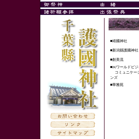
■靖國神社
■新潟縣護國神社
■創美流
■㈱ワールドビジ
コミュニケー
ンズ
■華雅苑